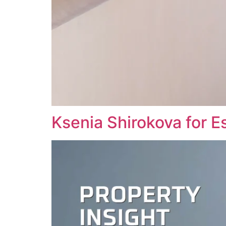
Ksenia Shirokova for E