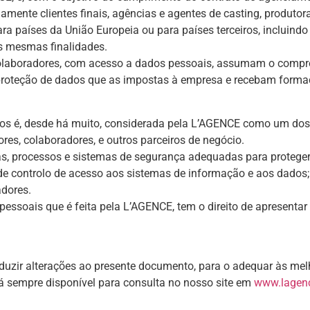
amente clientes finais, agências e agentes de casting, produto
ara países da União Europeia ou para países terceiros, incluin
s mesmas finalidades.
olaboradores, com acesso a dados pessoais, assumam o compro
roteção de dados que as impostas à empresa e recebam forma
dos é, desde há muito, considerada pela L’AGENCE como um dos
es, colaboradores, e outros parceiros de negócio.
 processos e sistemas de segurança adequadas para proteger o
de controlo de acesso aos sistemas de informação e aos dados;
dores.
 pessoais que é feita pela L’AGENCE, tem o direito de apresenta
roduzir alterações ao presente documento, para o adequar às mel
rá sempre disponível para consulta no nosso site em
www.lagenc