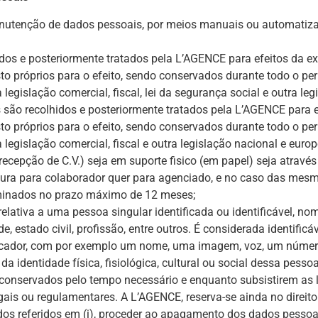
anutenção de dados pessoais, por meios manuais ou automatizad
idos e posteriormente tratados pela L’AGENCE para efeitos da e
o próprios para o efeito, sendo conservados durante todo o per
gislação comercial, fiscal, lei da segurança social e outra leg
is são recolhidos e posteriormente tratados pela L’AGENCE para 
o próprios para o efeito, sendo conservados durante todo o per
egislação comercial, fiscal e outra legislação nacional e europ
recepção de C.V.) seja em suporte fisico (em papel) seja atrav
tura para colaborador quer para agenciado, e no caso das mes
minados no prazo máximo de 12 meses;
elativa a uma pessoa singular identificada ou identificável, 
, estado civil, profissão, entre outros. É considerada identificá
ficador, com por exemplo um nome, uma imagem, voz, um número 
a identidade física, fisiológica, cultural ou social dessa pessoa
conservados pelo tempo necessário e enquanto subsistirem as l
gais ou regulamentares. A L’AGENCE, reserva-se ainda no direi
odos referidos em (i), proceder ao apagamento dos dados pesso