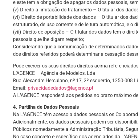
e este tem a obrigação de apagar os dados pessoais, sem
(v) Direito à limitação do tratamento – O titular dos dad
(vi) Direito de portabilidade dos dados – O titular dos 
estruturado, de uso corrente e de leitura automática, e o
(vii) Direito de oposição – O titular dos dados tem o dir
pessoais que lhe digam respeito;
Considerando que a comunicação de determinados dados p
dos direitos referidos poderá determinar a cessação dess
Pode exercer os seus direitos direitos acima referenciado
L’AGENCE – Agência de Modelos, Lda
Rua Alexandre Herculano, nº 17, 2º esquerdo, 1250-008 L
Email:
privacidadedados@lagence.pt
A L’AGENCE responderá aos pedidos no prazo máximo de 
4. Partilha de Dados Pessoais
Na L’AGENCE têm acesso a dados pessoais os Colaboradore
Adicionalmente, os dados pessoais podem ser disponibi
Públicos nomedamente a Administração Tributária, Segur
No caso concreto e específico dos agenciados da L’AGEN