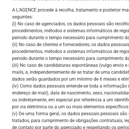
A L’AGENCE procede à recolha, tratamento e posterior m
seguintes:
(i) No caso de agenciados, os dados pessoais são recolh
procedimentos, métodos e sistemas informáticos de regist
periodo durante o tempo necessário para cumprimento da le
(ii) No caso de clientes e fornecedores, os dados pessoa
procedimentos, métodos e sistemas informáticos de regist
periodo durante o tempo necessário para cumprimento da l
(iii) No caso de candidaturas espontâneas (vulgo envio e 
mails, e, independentemente de se tratar de uma candida
dados serão guardados por um mínimo de 6 meses e eli
(iv) Como dados pessoais entende-se toda a informação r
endereço de mail), data de nascimento, sexo, nacionalidade
ou indiretamente, em especial por referência a um identi
por via eletrónica ou a um ou mais elementos específicos d
(v) De uma forma geral, os dados pessoais pessoais são 
tratados, para cumprimento de obrigações contratuais, le
de contato por parte do agenciado e respeitando os perí