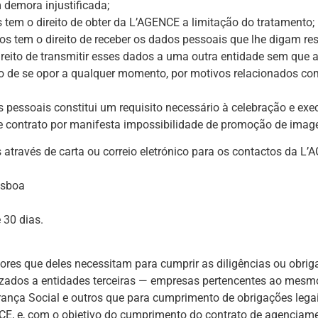
 demora injustificada;
os tem o direito de obter da L’AGENCE a limitação do tratamento;
dados tem o direito de receber os dados pessoais que lhe digam 
 direito de transmitir esses dados a uma outra entidade sem que
eito de se opor a qualquer momento, por motivos relacionados co
essoais constitui um requisito necessário à celebração e exec
e contrato por manifesta impossibilidade de promoção de image
s através de carta ou correio eletrónico para os contactos da L
isboa
30 dias.
s que deles necessitam para cumprir as diligências ou obrigaçõ
lizados a entidades terceiras — empresas pertencentes ao mes
ança Social e outros que para cumprimento de obrigações legai
CE, e, com o objetivo do cumprimento do contrato de agenciame