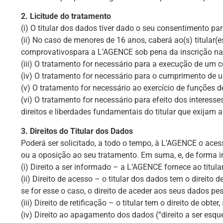
2. Licitude do tratamento
(i) O titular dos dados tiver dado o seu consentimento p
(ii) No caso de menores de 16 anos, caberá ao(s) titular
comprovativospara a L’AGENCE sob pena da inscrição na 
(iii) O tratamento for necessário para a execução de um co
(iv) O tratamento for necessário para o cumprimento de u
(v) O tratamento for necessário ao exercício de funções d
(vi) O tratamento for necessário para efeito dos interess
direitos e liberdades fundamentais do titular que exijam 
3. Direitos do Titular dos Dados
Poderá ser solicitado, a todo o tempo, à L’AGENCE o ace
ou a oposição ao seu tratamento. Em suma, e, de forma in
(i) Direito a ser informado – a L’AGENCE fornece ao titu
(ii) Direito de acesso – o titular dos dados tem o direit
se for esse o caso, o direito de aceder aos seus dados pes
(iii) Direito de retificação – o titular tem o direito de o
(iv) Direito ao apagamento dos dados (“direito a ser esq