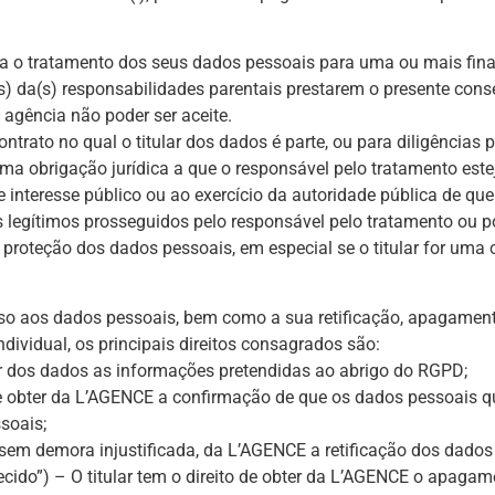
ara o tratamento dos seus dados pessoais para uma ou mais fina
(es) da(s) responsabilidades parentais prestarem o presente c
agência não poder ser aceite.
ntrato no qual o titular dos dados é parte, ou para diligências p
ma obrigação jurídica a que o responsável pelo tratamento estej
e interesse público ou ao exercício da autoridade pública de que
es legítimos prosseguidos pelo responsável pelo tratamento ou po
a proteção dos dados pessoais, em especial se o titular for uma 
sso aos dados pessoais, bem como a sua retificação, apagament
dividual, os principais direitos consagrados são:
lar dos dados as informações pretendidas ao abrigo do RGPD;
o de obter da L’AGENCE a confirmação de que os dados pessoais q
soais;
bter, sem demora injustificada, da L’AGENCE a retificação dos dad
uecido”) – O titular tem o direito de obter da L’AGENCE o apaga