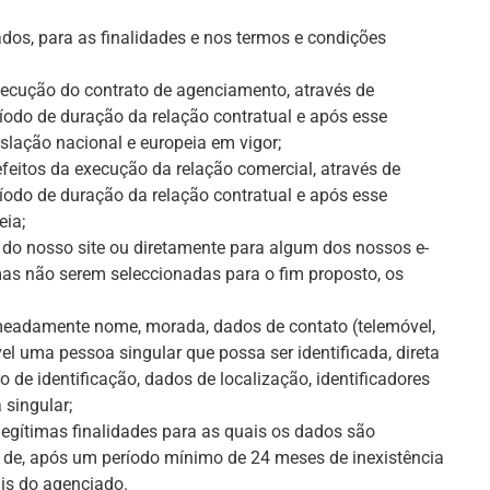
os, para as finalidades e nos termos e condições
xecução do contrato de agenciamento, através de
íodo de duração da relação contratual e após esse
islação nacional e europeia em vigor;
efeitos da execução da relação comercial, através de
íodo de duração da relação contratual e após esse
eia;
és do nosso site ou diretamente para algum dos nossos e-
mas não serem seleccionadas para o fim proposto, os
nomeadamente nome, morada, dados de contato (telemóvel,
vel uma pessoa singular que possa ser identificada, direta
de identificação, dados de localização, identificadores
 singular;
egítimas finalidades para as quais os dados são
to de, após um período mínimo de 24 meses de inexistência
ais do agenciado.