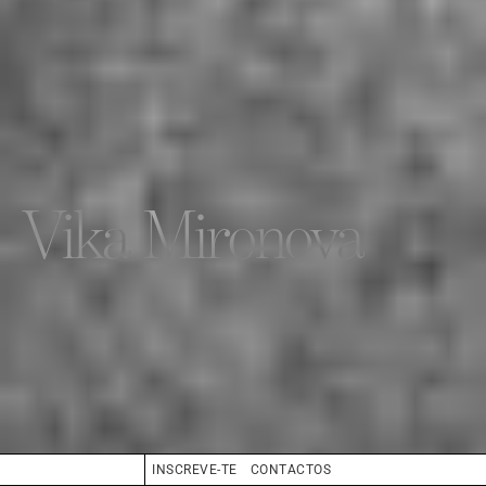
Vika Mironova
INSCREVE-TE
CONTACTOS