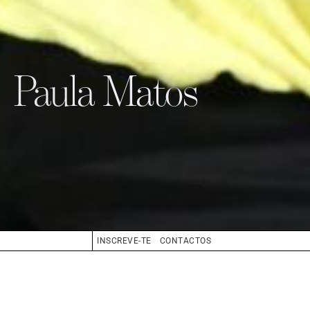
Paula Matos
INSCREVE-TE
CONTACTOS
CABELO
GRISALHO
OLHOS
CASTANHO
BIO
BOOK
COMPOSITE