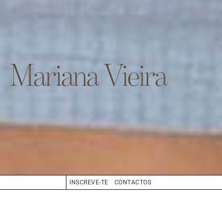
Mariana Vieira
INSCREVE-TE
CONTACTOS
CABELO
CASTANHO CLARO
OLHOS
AZUL