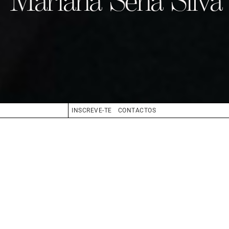
INSCREVE-TE
CONTACTOS
ALTURA
175
SAPATOS
38/39
CABELO
CASTANHO
OLHOS
CASTANHO
BIO
BOOK