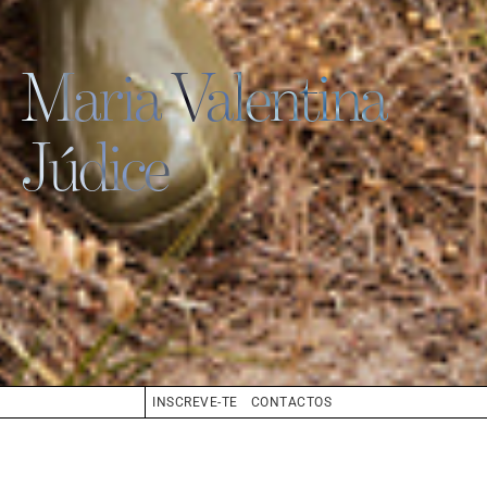
Maria Valentina
Júdice
INSCREVE-TE
CONTACTOS
CABELO
LOIRO
OLHOS
AZUL