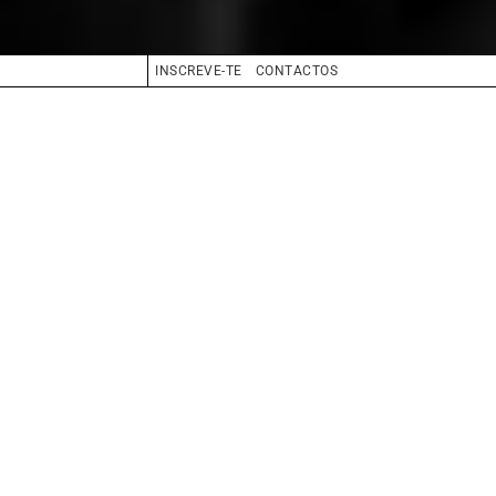
INSCREVE-TE
CONTACTOS
ALTURA
180
CONFECÇÃO
36
SAPATOS
40
CABELO
CASTANHO ESCURO
OLHOS
CASTANHO
BIO
BOOK