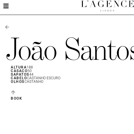
João Santo
ALTURA
188
CASACO
50
SAPATOS
44
CABELO
CASTANHO ESCURO
OLHOS
CASTANHO
BOOK