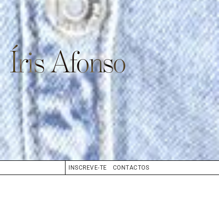
Íris Afonso
INSCREVE-TE
CONTACTOS
CABELO
CASTANHO
OLHOS
CASTANHO
BIO
BOOK
COMPOSITE