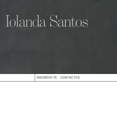
Iolanda Santos
INSCREVE-TE
CONTACTOS
CABELO
LOIRO
OLHOS
CASTANHO
BIO
BOOK
COMPOSITE