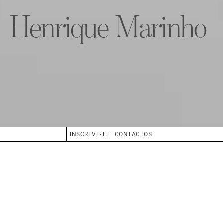
Henrique Marinho
INSCREVE-TE
CONTACTOS
CABELO
LOIRO
OLHOS
CASTANHO
BIO
BOOK
COMPOSITE