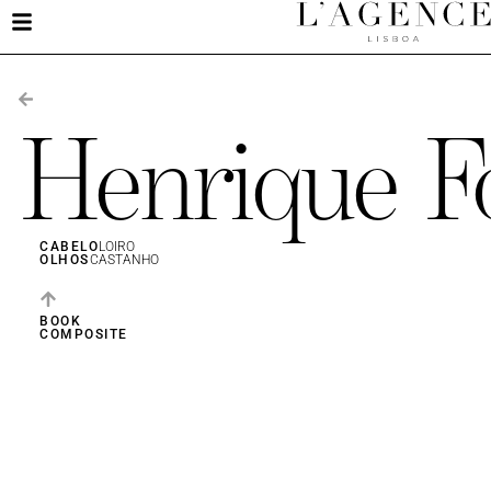
Henrique F
CABELO
LOIRO
OLHOS
CASTANHO
BOOK
COMPOSITE