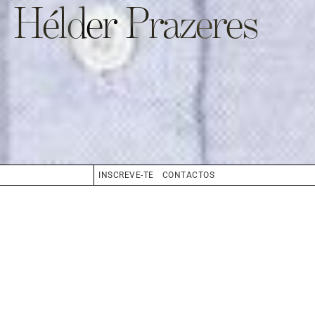
Hélder Prazeres
INSCREVE-TE
CONTACTOS
CABELO
GRISALHO
OLHOS
AZUL
BIO
BOOK
COMPOSITE