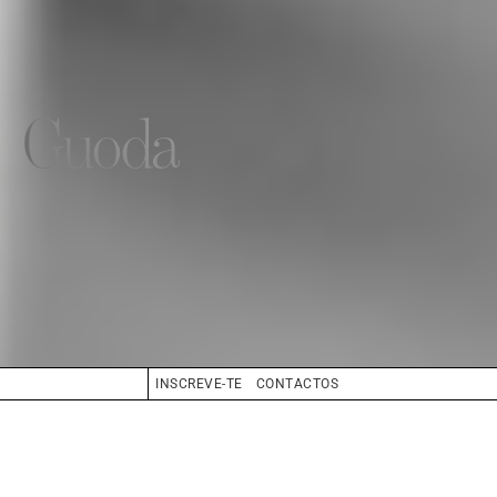
Guoda
INSCREVE-TE
CONTACTOS
ALTURA
177
SAPATOS
38
CABELO
LOIRO
OLHOS
AZUL