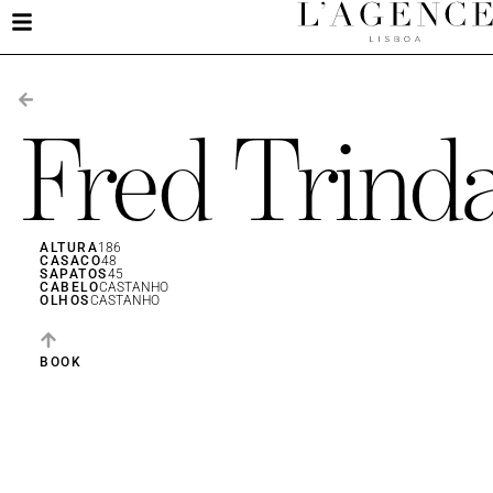
Fred Trind
ALTURA
186
CASACO
48
SAPATOS
45
CABELO
CASTANHO
OLHOS
CASTANHO
BOOK