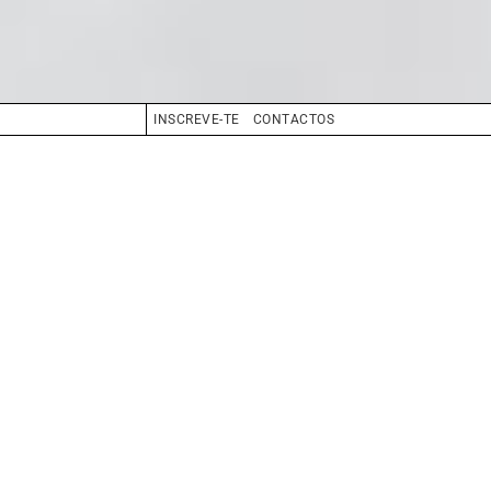
INSCREVE-TE
CONTACTOS
CABELO
CASTANHO
OLHOS
VERDE
BIO
BOOK
COMPOSITE