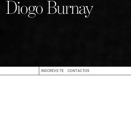
Diogo Burnay
INSCREVE-TE
CONTACTOS
ALTURA
187
SAPATOS
45
CABELO
CASTANHO
OLHOS
CASTANHO
BIO
BOOK