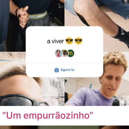
 “Um empurrãozinho”