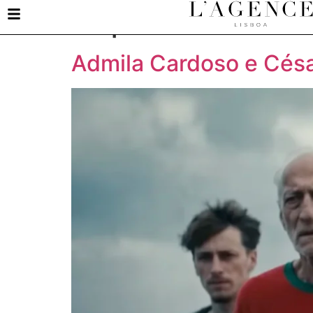
Arquivo
Admila Cardoso e Cés