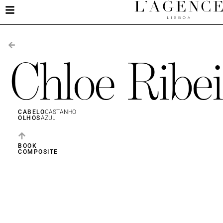
Chloe Ribei
CABELO
CASTANHO
OLHOS
AZUL
BOOK
COMPOSITE