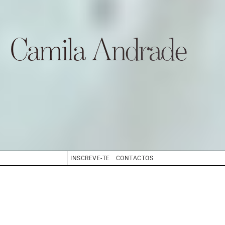
Camila Andrade
INSCREVE-TE
CONTACTOS
CABELO
LOIRO ESCURO
OLHOS
CASTANHO
BIO
BOOK
COMPOSITE