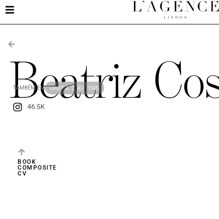
Beatriz Co
TAMBÉM EM
DIGITAL CREATORS
46.5K
BOOK
COMPOSITE
CV