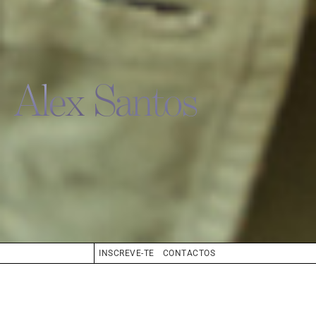
Alex Santos
INSCREVE-TE
CONTACTOS
CABELO
CASTANHO
OLHOS
CASTANHO
BIO
BOOK